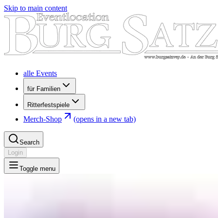
Skip to main content
alle Events
für Familien
Ritterfestspiele
Merch-Shop
(opens in a new tab)
Search
Login
Toggle menu