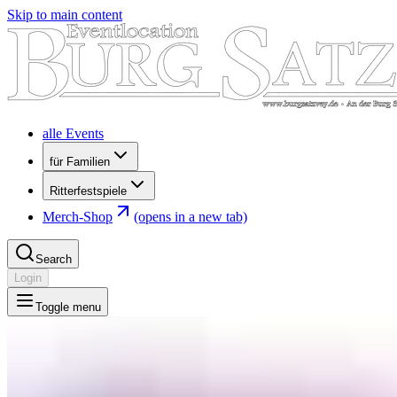
Skip to main content
alle Events
für Familien
Ritterfestspiele
Merch-Shop
(opens in a new tab)
Search
Login
Toggle menu